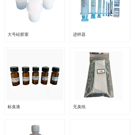
大号硅胶塞
进样器
标臭液
无臭纸