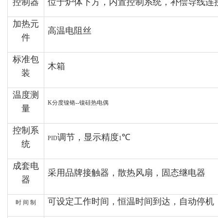
控制器
位于炉体下方，内置控制系统，补偿导线连
加热元
高温电阻丝
件
标准包
木箱
装
温度测
K
分度镍铬
--
镍硅热电偶
量
控制系
调节，显示精度
℃
PID
1
统
成套电
采用品牌接触器，散热风扇，固态继电器
器
可设定工作时间，恒温时间到达，自动停机
时
间
制