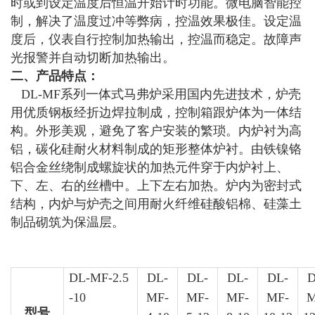
时或到设定温度后恒温开始计时功能。微电脑智能控
制，解决了温度过冲等弊病，控温效果极佳。设定温
度后，仪表自行控制加热输出，控温而稳定。故障声
光报警并自动切断加热输出。
二、产品特点：
DL-MF系列一体式马弗炉采用国内先进技术，炉壳
用优质钢板经折边焊拉制成，控制箱跟炉体为一体结
构。外形美观，避免了客户安装的繁琐。内炉衬为高
铝，碳化硅耐火材料制成的矩形整体炉衬。由铁镍铬
铝合金丝绕制成螺旋状的加热元件穿于内炉衬上、
下、左、右的丝槽中。上下左右加热。炉内为密封式
结构，内炉与炉壳之间用耐火纤维硅酸铝棉、硅藻土
制品砌筑为保温层。
DL-MF-2.5
DL-
DL-
DL-
DL-
D
-10
MF-
MF-
MF-
MF-
M
型号