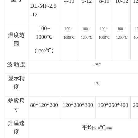
4-10
5-12
8-10
10-12
12
DL-MF-2.5
-12
100~
100 ~
100 ~
100 ~
100 ~
1
温度范
1000
℃
1000
℃
1
2
00
℃
1000
℃
1
2
00
℃
10
围
（
℃）
1200
波
动
度
±
2
℃
显示精
1
℃
度
炉膛尺
80*120*200
120*200*300
160*250*400
2
寸
升温速
平均≤
℃
10
/min
度