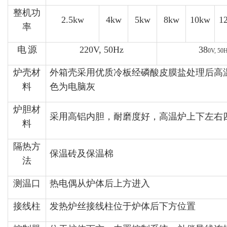
整机功
2.5kw
4kw
5kw
8kw
10kw
1
率
电
源
220V, 50Hz
38
0V, 50
炉壳材
外箱壳采用优质冷板经磷酸皮膜盐处理后高
料
色为电脑灰
炉胆材
采用高铝内胆，耐磨度好，高温炉上下左右
料
隔热方
保温砖及保温棉
法
测温口
热电偶从炉体后上方进入
接线柱
发热炉丝接线柱位于炉体后下方位置