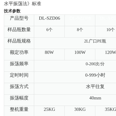
水平振荡法》标准
技术参数
产品型号
DL-SZD06
DL-SZD08
DL-SZD
样品瓶数量
6
个
8
个
10
个
样品瓶规格
2L
广口
PE
瓶
额定功率
80W
100W
120
振荡频率
0-200
次
/
分
定时时间
0-999
小时
振荡方式
水平往复
振荡幅度
40mm
整机重量
25KG
30KG
35K