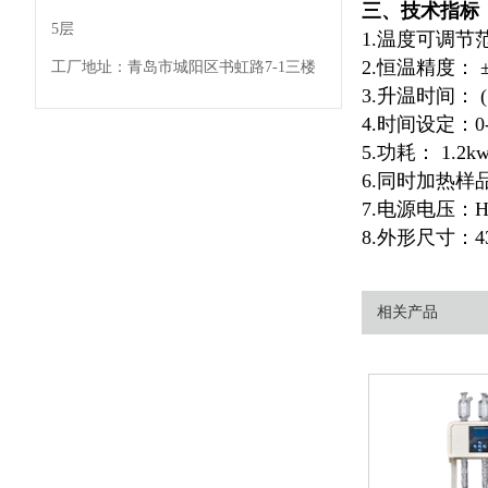
三、技术指标
5层
1.温度可调节范
2.恒温精度： 
工厂地址：青岛市城阳区书虹路7-1三楼
3.升温时间： (1
4.时间设定：0
5.功耗： 1.2k
6.同时加热样
7.电源电压：HC
8.外形尺寸：43
相关产品