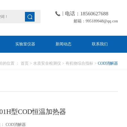
|
电话：18560627688
邮箱：995189948@qq.con
实验室仪器
新闻动态
联系我们
前的位置 ：
首页
>
水质安全检测仪
>
有机物综合指标
>
COD消解器
701H型COD恒温加热器
： COD消解器