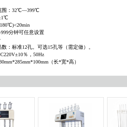
围：32℃—399℃
±1℃
80℃)<20min
-999分钟可任意设置
w
品数：标准12孔。可选15孔等（需定做）。
220V±10％，50Hz
0mm*285mm*100mm（长*宽*高）