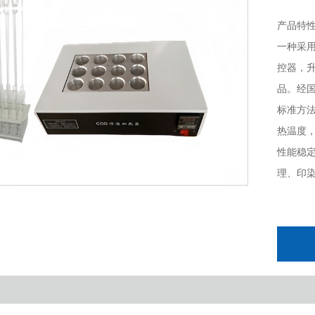
产品特性
一种采
控器，升
品。经
标准方法
热温度
性能稳
理、印