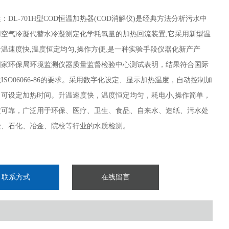
：DL-701H型COD恒温加热器(COD消解仪)是经典方法分析污水中
用空气冷凝代替水冷凝测定化学耗氧量的加热回流装置,它采用新型温
温速度快,温度恒定均匀,操作方便,是一种实验手段仪器化新产产
国家环保局环境监测仪器质量监督检验中心测试表明，结果符合国际
ISO06066-86的要求。采用数字化设定、显示加热温度，自动控制加
，可设定加热时间。升温速度快，温度恒定均匀，耗电小,操作简单，
定可靠，广泛用于环保、医疗、卫生、食品、自来水、造纸、污水处
染、石化、冶金、院校等行业的水质检测。
联系方式
在线留言