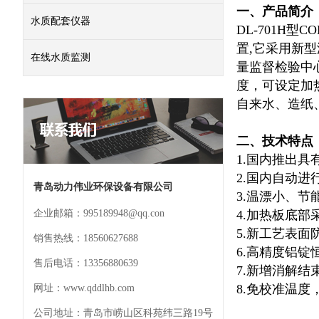
一、产品简介
水质配套仪器
DL-701H型
置,它采用新
在线水质监测
量监督检验中心
度，可设定加
自来水、造纸
二、技术特点
1.国内推出
2.国内自动
青岛动力伟业环保设备有限公司
3.温漂小、
企业邮箱：995189948@qq.con
4.加热板底
5.新工艺表
销售热线：18560627688
6.高精度铝
售后电话：13356880639
7.新增消解结
8.免校准温度
网址：www.qddlhb.com
公司地址：青岛市崂山区科苑纬三路19号